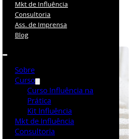
revestimentos
Mkt de Influência
Consultoria
gaúcha
Ass. de Imprensa
Blog
Lançamentos
Sobre
Curso
Curso Influência na
Prática
Kit Influência
Mkt de Influência
Consultoria