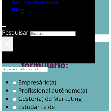
Ass. de Imprensa
Economize tempo e esforço em
Blog
suas campanhas de Marketing
de Influência, com um
pack
de
planilhas, documentos de
briefing e calendários
Pesquisar
customizáveis!
×
Baixe gratuitamente
ao completar o
formulário:
Empresário(a)
Profissional autônomo(a)
Gestor(a) de Marketing
Estudante de