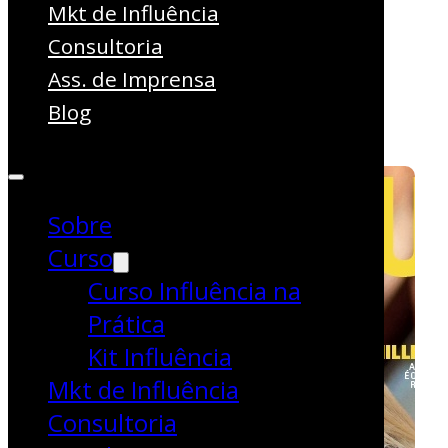
bancas
Mkt de Influência
Consultoria
Comportamento
Ass. de Imprensa
Cultura
Blog
Notícias
Sobre
Curso
Curso Influência na
Prática
Kit Influência
Mkt de Influência
Consultoria