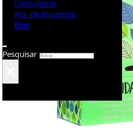
Consultoria
Ass. de Imprensa
Blog
Pesquisar
×