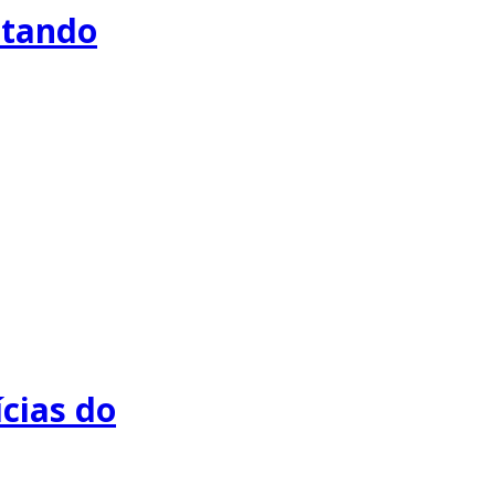
antando
ícias do