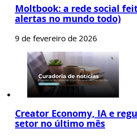
Moltbook: a rede social fei
alertas no mundo todo)
9 de fevereiro de 2026
Creator Economy, IA e regul
setor no último mês