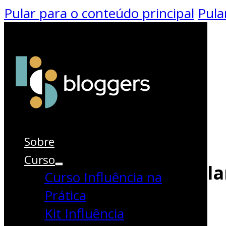
Pular para o conteúdo principal
Pula
Sobre
Curso
Farmácias Associadas lan
Curso Influência na
ano
Prática
Kit Influência