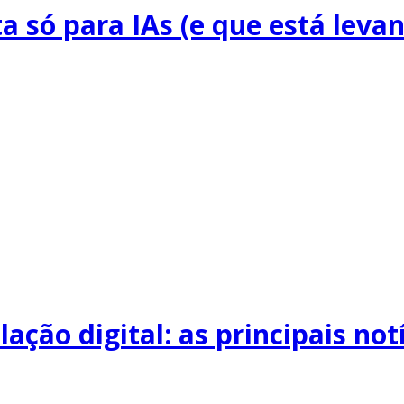
ta só para IAs (e que está lev
ação digital: as principais not