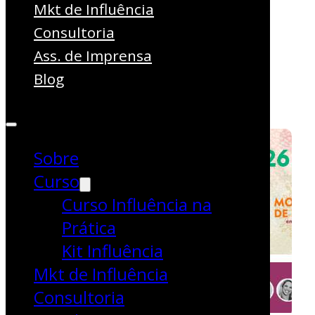
Monja Coen e
Mkt de Influência
Consultoria
outros palestrantes
Ass. de Imprensa
Blog
Bem estar
Comportamento
Sobre
Curso
Curso Influência na
Prática
Kit Influência
Mkt de Influência
Consultoria