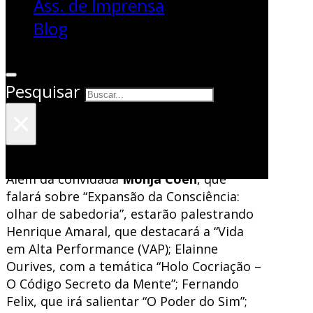
Ass. de Imprensa
por
Blog
Andressa Griffante
Pesquisar
No próximo
dia 26 de maio, haverá, no
×
Teatro Dante Barone
, em Porto Alegre,
um evento especial promovido pelo
grupo intitulado Movimento de Expansão.
Além da convidada
Monja Coen
, que
falará sobre “Expansão da Consciência:
olhar de sabedoria”, estarão palestrando
Henrique Amaral, que destacará a “Vida
em Alta Performance (VAP); Elainne
Ourives, com a temática “Holo Cocriação –
O Código Secreto da Mente”; Fernando
Felix, que irá salientar “O Poder do Sim”;