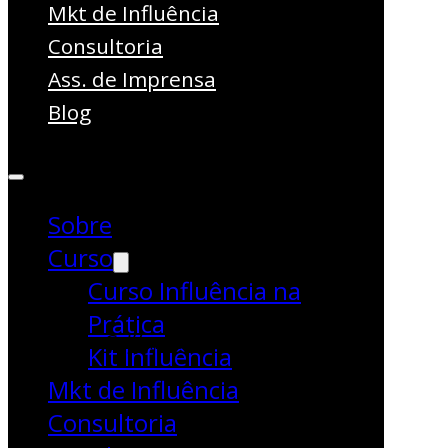
Americano de
Mkt de Influência
Consultoria
Cerveja em Porto
Ass. de Imprensa
Alegre
Blog
Comportamento
Gastronomia
Sobre
Lazer
Curso
Curso Influência na
por
Prática
Andressa Griffante
Kit Influência
Mkt de Influência
Consultoria
A 3ª edição do Festival Sul-Americano de
Cerveja acontece entre os dias 9 e 11 de