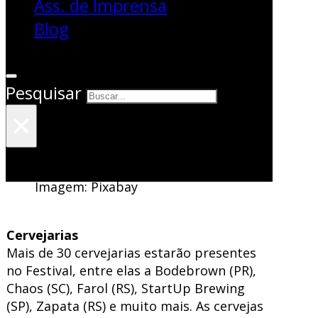
Ass. de Imprensa
agosto na Fiergs, em Porto
Blog
Alegre/RS.
Durante os três dias de evento
acontecerão ciclos de palestras sobre
temas cervejeiros, uma feira de negócios
com empresas de tecnologia cervejeira e
Pesquisar
equipamentos e, exclusivamente em um
×
dia do evento, o Encontro de
Colecionáveis Cervejeiros.
Imagem: Pixabay
Cervejarias
Mais de 30 cervejarias estarão presentes
no Festival, entre elas a Bodebrown (PR),
Chaos (SC), Farol (RS), StartUp Brewing
(SP), Zapata (RS) e muito mais. As cervejas