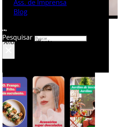
Ass. de Imprensa
Blog
por
Pesquisar
Andressa Griffante
×