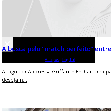
Ass. de Imprensa
Blog
Pesquisar
×
A busca pelo “match perfeito” entr
1 de julho de 2023 |
Artigos
,
Digital
Artigo por Andressa Griffante Fechar uma pa
desejam…