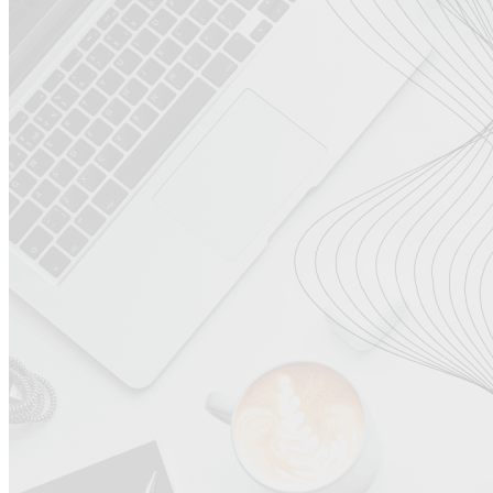
Mkt de Influência
Consultoria
Ass. de Imprensa
Blog
Sobre
Curso
Curso Influência na
Prática
Kit Influência
Mkt de Influência
Consultoria