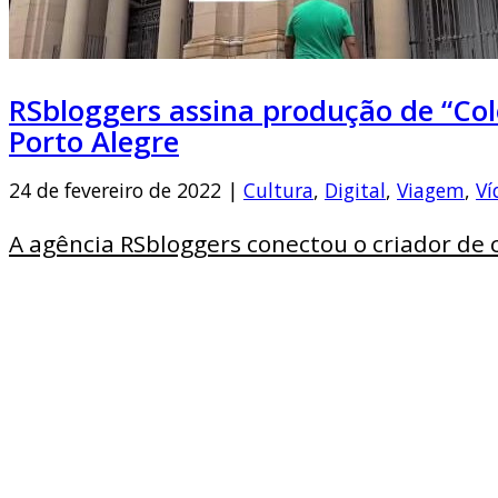
RSbloggers assina produção de “Cole
Porto Alegre
24 de fevereiro de 2022 |
Cultura
,
Digital
,
Viagem
,
Ví
A agência RSbloggers conectou o criador de 