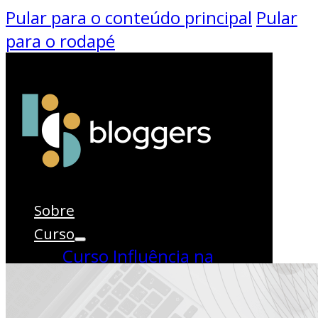
Pular para o conteúdo principal
Pular
para o rodapé
Sobre
Categoria:
Curso
Digital
Curso Influência na
Prática
Kit Influência